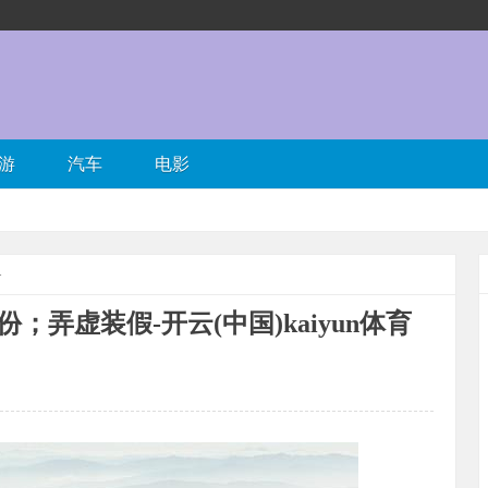
游
汽车
电影
>
弄虚装假-开云(中国)kaiyun体育