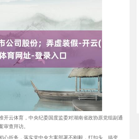
开云体育，中央纪委国度监委对湖南省政协原党组副通
案审查拜访。
心折务，落实党中央方案部署不刚毅，打扣头、搞变