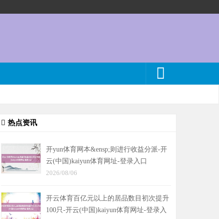
热点资讯
开yun体育网本&ensp;则进行收益分派-开
云(中国)kaiyun体育网址-登录入口
2026/08/06
开云体育百亿元以上的居品数目初次提升
100只-开云(中国)kaiyun体育网址-登录入