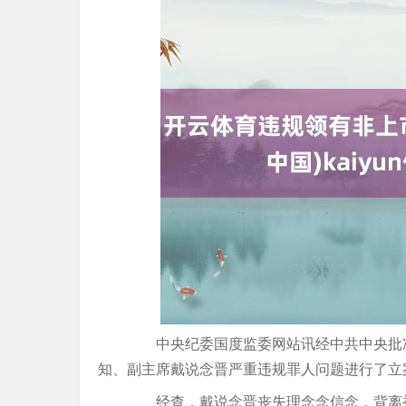
中央纪委国度监委网站讯经中共中央批准
知、副主席戴说念晋严重违规罪人问题进行了立
经查，戴说念晋丧失理念念信念，背离初