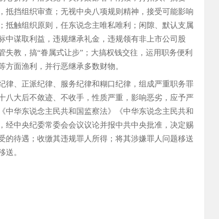
，抵挡组织审查；无视中央八项规则精神，接受可能影响
；抵触组织原则，任东说念主唯私唯利；闲隙、默认支属
标中谋取利益，违规继承礼金，违规领有非上市公司股
管失教，搞“眷属式让步”；大搞权钱交往，运用职务便利
等方面渔利，并行恶继承多数财物。
律、正派纪律、服务纪律和糊口纪律，组成严重职务罪
十八大后不敛迹、不收手，性质严重，影响恶劣，应予严
《中华东说念主民共和国监察法》《中华东说念主民共和
，经中央纪委常委会会议议论并报中共中央批准，决定赐
受的待遇；收缴其违规罪人所得；将其涉嫌罪人问题移送
移送。