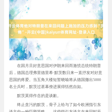
在因月旦好意思国对伊朗来回而激愤总统特朗普
后，德国总理弗里德里希·默茨数日来一直抒发对好意
思国的疼爱。当五角大楼短暂晓喻将从德国撤出5000
名士兵时，默茨过甚幕僚进展得恬然自如。
默茨莫得作念的是谈歉。
终止贪污的默茨，骨子上给与了如今欧洲指引东
谈主中一种巨额策略——这些指引东谈主在来回时辰