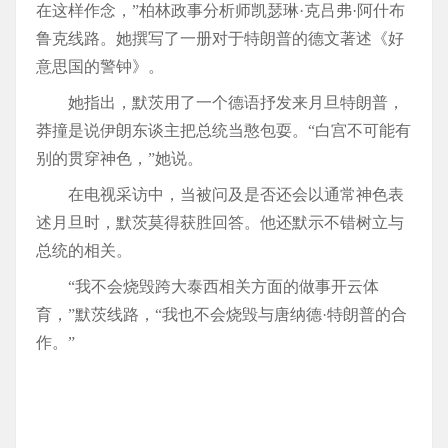
在这样作念，”柏林政事分析师凯瑟琳·克吕弗·阿什布
鲁克线路。她撰写了一册对于特朗普的德文著述《好
意思国的警钟》。
她指出，默茨用了一个德语抒发来月旦特朗普，
莽撞是说伊朗东谈主把总统当憨包耍。“白宫不可能有
别的贯穿神色，”她说。
在电视采访中，当被问及是否还会以通常神色表
述月旦时，默茨莫得获胜回答。他还默示不错树立与
总统的相关。
“我不会烧毁跨大泰西相关方面的做事开云体
育，”默茨线路，“我也不会烧毁与唐纳德·特朗普的合
作。”